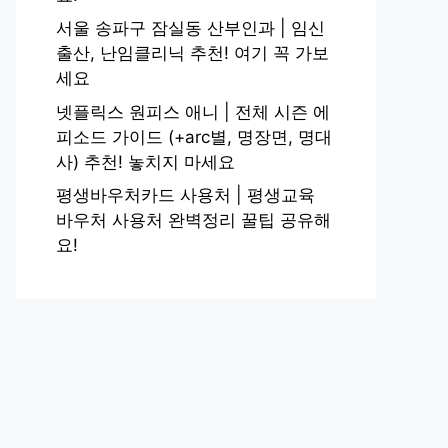
서울 송파구 잠실동 산부인과 | 임신
출산, 난임클리닉 추천! 여기 꼭 가보
세요
넷플릭스 원피스 애니 | 전체 시즌 에
피소드 가이드 (+arc별, 명장면, 명대
사) 추천! 놓치지 마세요
평생바우처카드 사용처 | 평생교육
바우처 사용처 완벽정리 꿀팁 공유해
요!