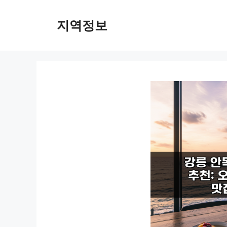
컨
텐
지역정보
츠
로
건
너
뛰
기