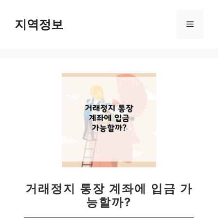
컨
텐
지역정보
메
츠
로
뉴
건
너
뛰
기
거래정지 통장 계좌에 입금 가
능할까?