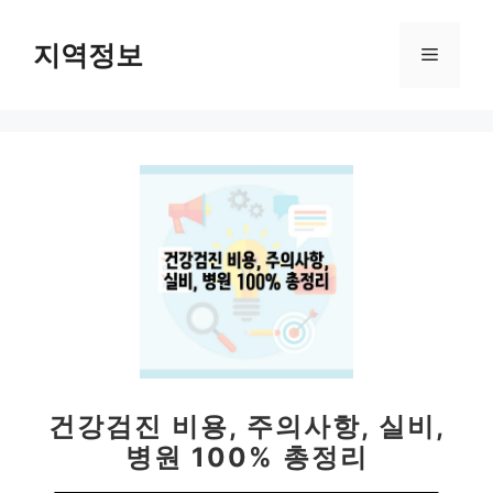
컨
텐
지역정보
메
츠
로
뉴
건
너
뛰
기
건강검진 비용, 주의사항, 실비,
병원 100% 총정리