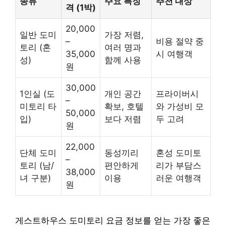
종류
주요 특징
추천 대상
격 (1박)
20,000
일반 도미
가장 저렴,
–
비용 절약 중
토리 (혼
여러 명과
35,000
시 여행객
성)
함께 사용
원
30,000
1인실 (도
개인 공간
프라이버시
–
미토리 타
확보, 호텔
와 가성비 모
50,000
입)
보다 저렴
두 고려
원
22,000
단체 도미
동성끼리
혼성 도미토
–
토리 (남/
편안하게
리가 부담스
38,000
녀 구분)
이용
러운 여행객
원
게스트하우스 도미토리 요금 정보를 얻는 가장 좋은