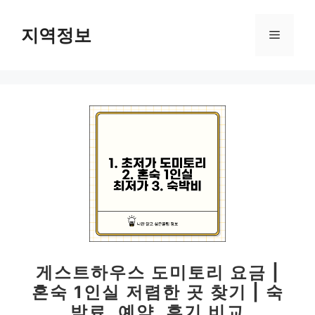
컨
텐
지역정보
메
츠
로
뉴
건
너
뛰
기
게스트하우스 도미토리 요금 |
혼숙 1인실 저렴한 곳 찾기 | 숙
박료, 예약, 후기 비교