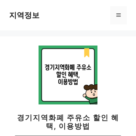
컨
텐
지역정보
메
츠
로
뉴
건
너
뛰
기
경기지역화폐 주유소 할인 혜
택, 이용방법