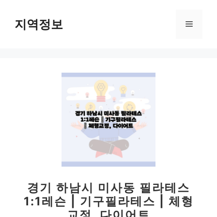
컨
텐
지역정보
메
츠
로
뉴
건
너
뛰
기
경기 하남시 미사동 필라테스
1:1레슨 | 기구필라테스 | 체형
교정, 다이어트