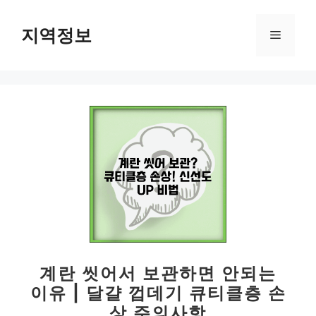
컨
텐
지역정보
메
츠
로
뉴
건
너
뛰
기
계란 씻어서 보관하면 안되는
이유 | 달걀 껍데기 큐티클층 손
상 주의사항