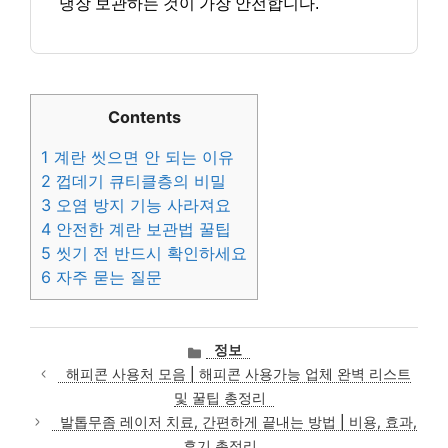
냉장 보관하는 것이 가장 안전합니다.
Contents
1
계란 씻으면 안 되는 이유
2
껍데기 큐티클층의 비밀
3
오염 방지 기능 사라져요
4
안전한 계란 보관법 꿀팁
5
씻기 전 반드시 확인하세요
6
자주 묻는 질문
카
정보
테
해피콘 사용처 모음 | 해피콘 사용가능 업체 완벽 리스트
고
및 꿀팁 총정리
리
발톱무좀 레이저 치료, 간편하게 끝내는 방법 | 비용, 효과,
후기 총정리