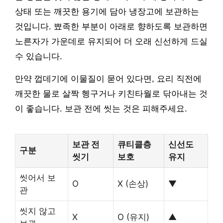
상태 또는 깨끗한 용기에 담아 냉장고에 보관하는
것입니다. 뾰족한 부분이 아래로 향하도록 보관하면
노른자가 가운데로 유지되어 더 오래 신선하게 드실
수 있습니다.
만약 껍데기에 이물질이 묻어 있다면, 요리 직전에
깨끗한 물로 살짝 헹구거나 키친타월로 닦아내는 것
이 좋습니다. 보관 전에 씻는 것은 피해주세요.
보관 전
큐티클층
신선도
구분
씻기
보호
유지
씻어서 보
O
X (손상)
▼
관
씻지 않고
X
O (유지)
▲