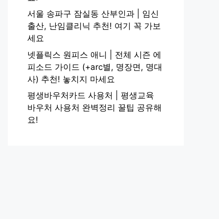
서울 송파구 잠실동 산부인과 | 임신
출산, 난임클리닉 추천! 여기 꼭 가보
세요
넷플릭스 원피스 애니 | 전체 시즌 에
피소드 가이드 (+arc별, 명장면, 명대
사) 추천! 놓치지 마세요
평생바우처카드 사용처 | 평생교육
바우처 사용처 완벽정리 꿀팁 공유해
요!