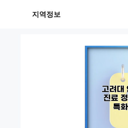
컨
텐
지역정보
츠
로
건
너
뛰
기