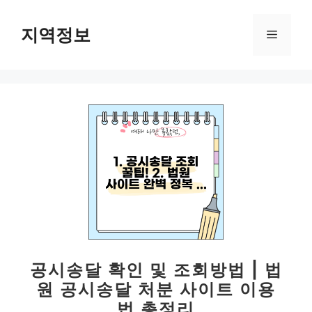
컨
텐
지역정보
메
츠
로
뉴
건
너
뛰
기
공시송달 확인 및 조회방법 | 법
원 공시송달 처분 사이트 이용
법 총정리