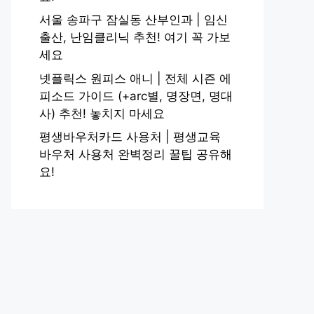
서울 송파구 잠실동 산부인과 | 임신
출산, 난임클리닉 추천! 여기 꼭 가보
세요
넷플릭스 원피스 애니 | 전체 시즌 에
피소드 가이드 (+arc별, 명장면, 명대
사) 추천! 놓치지 마세요
평생바우처카드 사용처 | 평생교육
바우처 사용처 완벽정리 꿀팁 공유해
요!