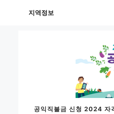
컨
텐
지역정보
츠
로
건
너
뛰
기
공익직불금 신청 2024 