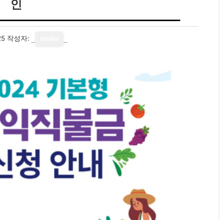
인
25
작성자:
media