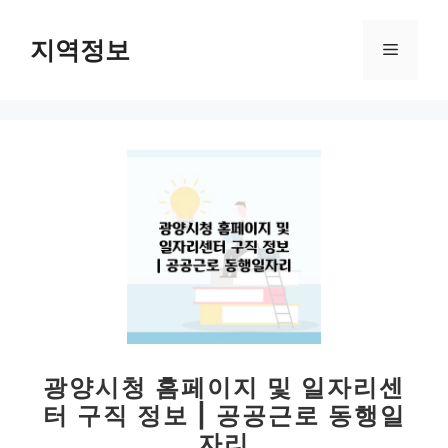
컨
텐
지역정보
메
츠
로
뉴
건
너
뛰
기
광양시청 홈페이지 및 일자리센
터 구직 정보 | 공공근로 동행일
자리