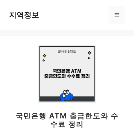
컨
텐
지역정보
메
츠
로
뉴
건
너
뛰
기
국민은행 ATM 출금한도와 수
수료 정리