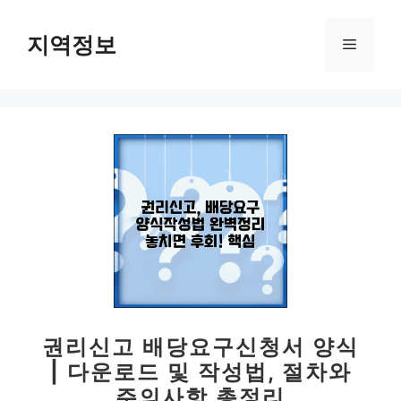
컨
텐
지역정보
메
츠
로
뉴
건
너
뛰
기
권리신고 배당요구신청서 양식
| 다운로드 및 작성법, 절차와
주의사항 총정리