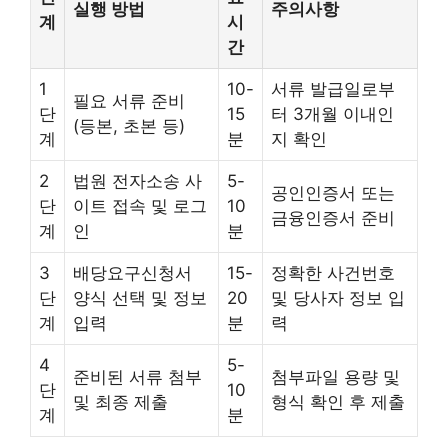
실행 방법
주의사항
계
시
간
1
10-
서류 발급일로부
필요 서류 준비
단
15
터 3개월 이내인
(등본, 초본 등)
계
분
지 확인
2
법원 전자소송 사
5-
공인인증서 또는
단
이트 접속 및 로그
10
금융인증서 준비
계
인
분
3
배당요구신청서
15-
정확한 사건번호
단
양식 선택 및 정보
20
및 당사자 정보 입
계
입력
분
력
4
5-
준비된 서류 첨부
첨부파일 용량 및
단
10
및 최종 제출
형식 확인 후 제출
계
분