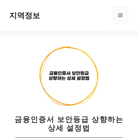
컨
텐
지역정보
메
츠
로
뉴
건
너
뛰
기
금융인증서 보안등급 상향하는
상세 설정법