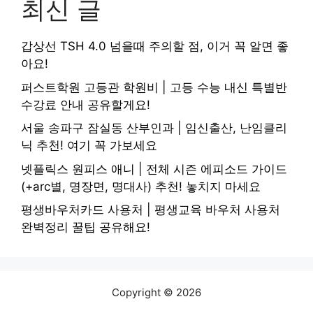
최신 글
갑상선 TSH 4.0 넘을때 주의할 점, 이거 꼭 알면 좋
아요!
퍼스트학원 고등관 학원비 | 고등 수능 내신 특별반
수강료 안내 공유할게요!
서울 송파구 잠실동 산부인과 | 임신출산, 난임클리
닉 추천! 여기 꼭 가보세요
넷플릭스 원피스 애니 | 전체 시즌 에피소드 가이드
(+arc별, 명장면, 명대사) 추천! 놓치지 마세요
평생바우처카드 사용처 | 평생교육 바우처 사용처
완벽정리 꿀팁 공유해요!
Copyright © 2026