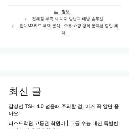
카
정보
테
전해질 부족 시 대처 방법과 예방 솔루션
고
현대M3카드 혜택 분석 | 주유·쇼핑·영화 분야별 할인 혜
리
택
최신 글
갑상선 TSH 4.0 넘을때 주의할 점, 이거 꼭 알면 좋
아요!
퍼스트학원 고등관 학원비 | 고등 수능 내신 특별반