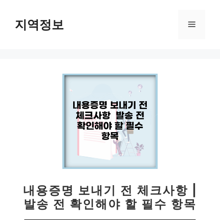
컨
텐
지역정보
메
츠
로
뉴
건
너
뛰
기
내용증명 보내기 전 체크사항 |
발송 전 확인해야 할 필수 항목