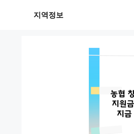
컨
텐
지역정보
츠
로
건
너
뛰
기