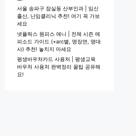
서울 송파구 잠실동 산부인과 | 임신
출산, 난임클리닉 추천! 여기 꼭 가보
세요
넷플릭스 원피스 애니 | 전체 시즌 에
피소드 가이드 (+arc별, 명장면, 명대
사) 추천! 놓치지 마세요
평생바우처카드 사용처 | 평생교육
바우처 사용처 완벽정리 꿀팁 공유해
요!