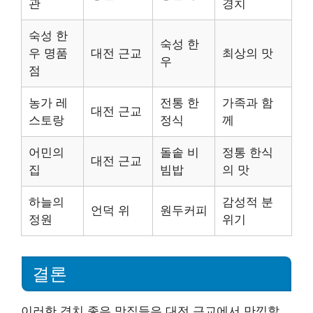
관
경치
숙성 한
숙성 한
우 명품
대전 근교
최상의 맛
우
점
농가 레
전통 한
가족과 함
대전 근교
스토랑
정식
께
어민의
돌솥 비
정통 한식
대전 근교
집
빔밥
의 맛
하늘의
감성적 분
언덕 위
원두커피
정원
위기
결론
이러한 경치 좋은 맛집들은 대전 근교에서 만끽할