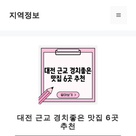
컨
텐
지역정보
메
츠
로
뉴
건
너
뛰
기
대전 근교 경치좋은 맛집 6곳
추천