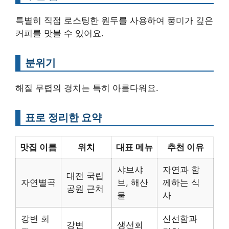
특별히 직접 로스팅한 원두를 사용하여 풍미가 깊은
커피를 맛볼 수 있어요.
분위기
해질 무렵의 경치는 특히 아름다워요.
표로 정리한 요약
맛집 이름
위치
대표 메뉴
추천 이유
샤브샤
자연과 함
대전 국립
자연별곡
브, 해산
께하는 식
공원 근처
물
사
강변 회
신선함과
강변
생선회