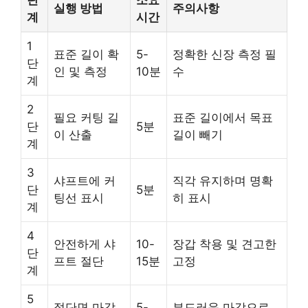
실행 방법
주의사항
계
시간
1
표준 길이 확
5-
정확한 신장 측정 필
단
인 및 측정
10분
수
계
2
필요 커팅 길
표준 길이에서 목표
단
5분
이 산출
길이 빼기
계
3
샤프트에 커
직각 유지하며 명확
단
5분
팅선 표시
히 표시
계
4
안전하게 샤
10-
장갑 착용 및 견고한
단
프트 절단
15분
고정
계
5
절단면 마감
5-
부드러운 마감으로