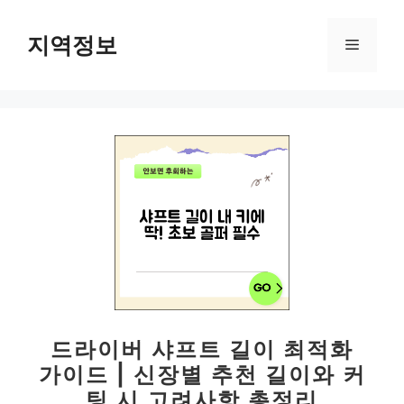
컨
텐
지역정보
메
츠
로
뉴
건
너
뛰
기
드라이버 샤프트 길이 최적화
가이드 | 신장별 추천 길이와 커
팅 시 고려사항 총정리