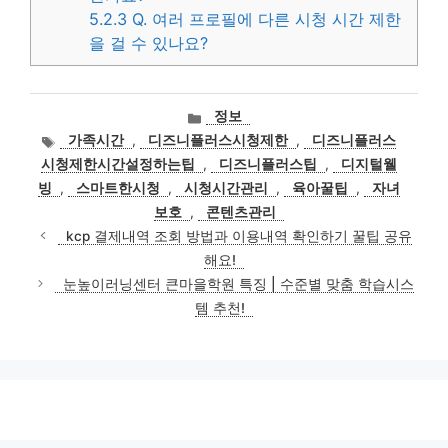
5.2.3
Q. 여러 프로필에 다른 시청 시간 제한
을 걸 수 있나요?
카
정보
테
태
가족시간
,
디즈니플러스시청제한
,
디즈니플러스
고
그
시청제한시간설정하는팁
,
디즈니플러스팁
,
디지털웰
리
빙
,
스마트한시청
,
시청시간관리
,
육아꿀팁
,
자녀
보호
,
콘텐츠관리
kcp 결제내역 조회 방법과 이용내역 확인하기 꿀팁 공유
해요!
눈높이러닝센터 큰마을학원 특징 | 수준별 맞춤 학습시스
템 추천!