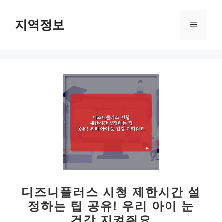
컨
텐
지역정보
메
츠
로
뉴
건
너
뛰
기
디즈니플러스 시청 제한시간 설
정하는 팁 공유! 우리 아이 눈
건강 지켜줘요