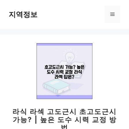
컨
텐
지역정보
메
츠
로
뉴
건
너
뛰
기
라식 라섹 고도근시 초고도근시
가능? | 높은 도수 시력 교정 방
법