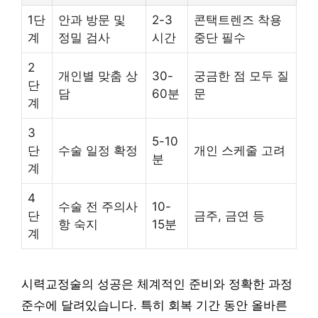
1단
안과 방문 및
2-3
콘택트렌즈 착용
계
정밀 검사
시간
중단 필수
2
개인별 맞춤 상
30-
궁금한 점 모두 질
단
담
60분
문
계
3
5-10
단
수술 일정 확정
개인 스케줄 고려
분
계
4
수술 전 주의사
10-
단
금주, 금연 등
항 숙지
15분
계
시력교정술의 성공은 체계적인 준비와 정확한 과정
준수에 달려있습니다. 특히 회복 기간 동안 올바른