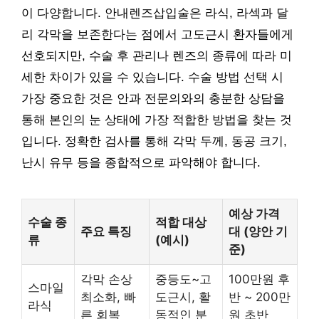
이 다양합니다. 안내렌즈삽입술은 라식, 라섹과 달
리 각막을 보존한다는 점에서 고도근시 환자들에게
선호되지만, 수술 후 관리나 렌즈의 종류에 따라 미
세한 차이가 있을 수 있습니다. 수술 방법 선택 시
가장 중요한 것은 안과 전문의와의 충분한 상담을
통해 본인의 눈 상태에 가장 적합한 방법을 찾는 것
입니다. 정확한 검사를 통해 각막 두께, 동공 크기,
난시 유무 등을 종합적으로 파악해야 합니다.
예상 가격
수술 종
적합 대상
주요 특징
대 (양안 기
류
(예시)
준)
각막 손상
중등도~고
100만원 후
스마일
최소화, 빠
도근시, 활
반 ~ 200만
라식
른 회복
동적인 분
원 초반