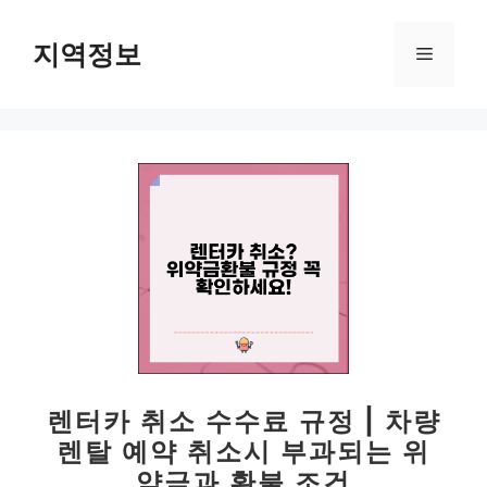
컨
텐
지역정보
메
츠
로
뉴
건
너
뛰
기
렌터카 취소 수수료 규정 | 차량
렌탈 예약 취소시 부과되는 위
약금과 환불 조건