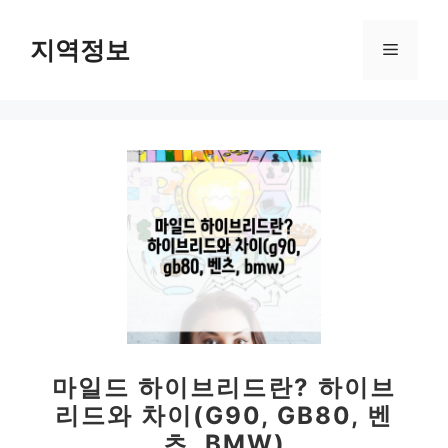
컨
텐
지역정보
메
츠
로
뉴
건
너
뛰
기
마일드 하이브리드란? 하이브
리드와 차이(G90, GB80, 벤
츠, BMW)