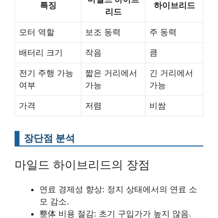
특징
하이브리드
리드
모터 역할
보조 동력
주 동력
배터리 크기
작음
큼
전기 주행 가능
짧은 거리에서
긴 거리에서
여부
가능
가능
가격
저렴
비쌈
장단점 분석
마일드 하이브리드의 장점
연료 경제성 향상: 정지 상태에서의 연료 소
모 감소.
整体 비용 절감: 초기 구입가가 높지 않음.