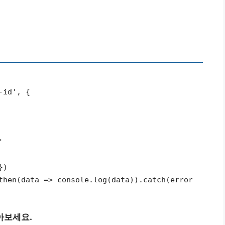
-id', {
'
})
then(data => console.log(data)).catch(error
아보세요.