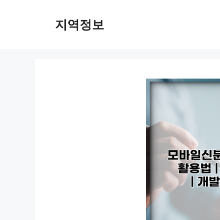
컨
텐
지역정보
츠
로
건
너
뛰
기