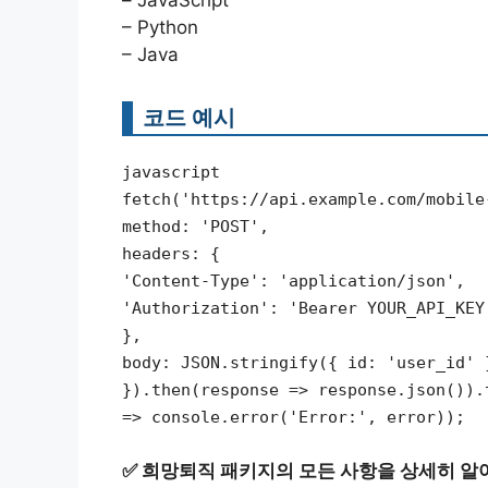
– Python
– Java
코드 예시
javascript
fetch('https://api.example.com/mobile
method: 'POST',
headers: {
'Content-Type': 'application/json',
'Authorization': 'Bearer YOUR_API_KEY
},
body: JSON.stringify({ id: 'user_id' 
}).then(response => response.json()).
=> console.error('Error:', error));
✅
희망퇴직 패키지의 모든 사항을 상세히 알