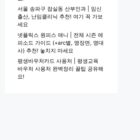
서울 송파구 잠실동 산부인과 | 임신
출산, 난임클리닉 추천! 여기 꼭 가보
세요
넷플릭스 원피스 애니 | 전체 시즌 에
피소드 가이드 (+arc별, 명장면, 명대
사) 추천! 놓치지 마세요
평생바우처카드 사용처 | 평생교육
바우처 사용처 완벽정리 꿀팁 공유해
요!