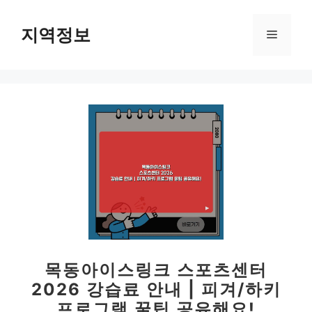
컨
텐
지역정보
메
츠
로
뉴
건
너
뛰
기
목동아이스링크 스포츠센터
2026 강습료 안내 | 피겨/하키
프로그램 꿀팁 공유해요!