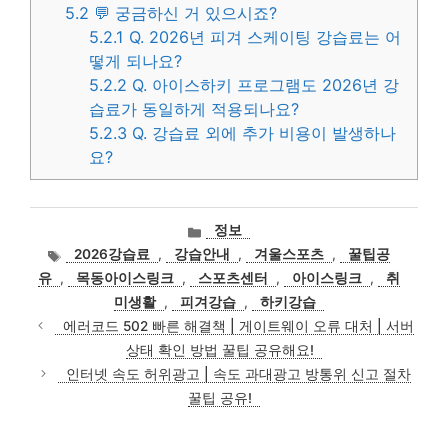
5.2
💬 궁금하신 거 있으시죠?
5.2.1
Q. 2026년 피겨 스케이팅 강습료는 어
떻게 되나요?
5.2.2
Q. 아이스하키 프로그램도 2026년 강
습료가 동일하게 적용되나요?
5.2.3
Q. 강습료 외에 추가 비용이 발생하나
요?
카
정보
테
태
2026강습료
,
강습안내
,
겨울스포츠
,
꿀팁공
고
그
유
,
목동아이스링크
,
스포츠센터
,
아이스링크
,
취
리
미생활
,
피겨강습
,
하키강습
에러코드 502 빠른 해결책 | 게이트웨이 오류 대처 | 서버
상태 확인 방법 꿀팁 공유해요!
인터넷 속도 허위광고 | 속도 과대광고 방통위 신고 절차
꿀팁 공유!