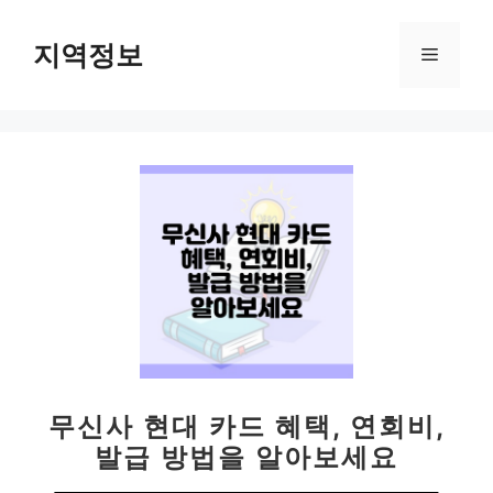
컨
텐
지역정보
메
츠
로
뉴
건
너
뛰
기
무신사 현대 카드 혜택, 연회비,
발급 방법을 알아보세요