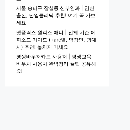
서울 송파구 잠실동 산부인과 | 임신
출산, 난임클리닉 추천! 여기 꼭 가보
세요
넷플릭스 원피스 애니 | 전체 시즌 에
피소드 가이드 (+arc별, 명장면, 명대
사) 추천! 놓치지 마세요
평생바우처카드 사용처 | 평생교육
바우처 사용처 완벽정리 꿀팁 공유해
요!