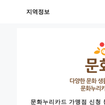
컨
텐
지역정보
츠
로
건
너
뛰
기
문화누리카드 가맹점 신청 