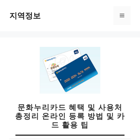
컨
텐
지역정보
메
츠
로
뉴
건
너
뛰
기
문화누리카드 혜택 및 사용처
총정리 온라인 등록 방법 및 카
드 활용 팁