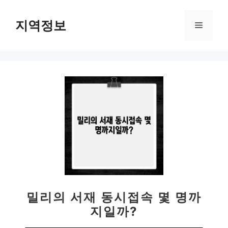
컨
텐
지역정보
메
츠
로
뉴
건
너
뛰
기
밀리의 서재 동시접속 몇 명까
지일까?