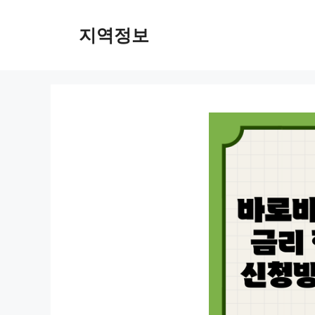
컨
텐
지역정보
츠
로
건
너
뛰
기