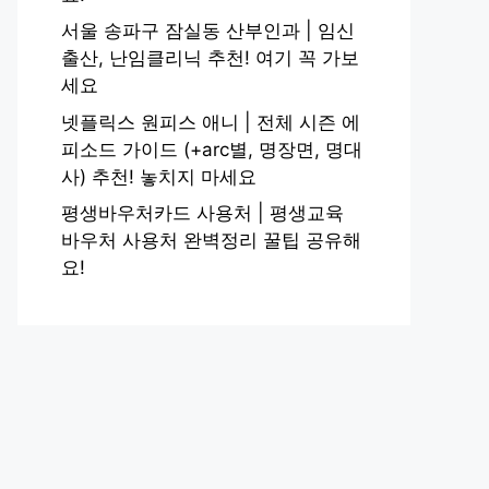
서울 송파구 잠실동 산부인과 | 임신
출산, 난임클리닉 추천! 여기 꼭 가보
세요
넷플릭스 원피스 애니 | 전체 시즌 에
피소드 가이드 (+arc별, 명장면, 명대
사) 추천! 놓치지 마세요
평생바우처카드 사용처 | 평생교육
바우처 사용처 완벽정리 꿀팁 공유해
요!