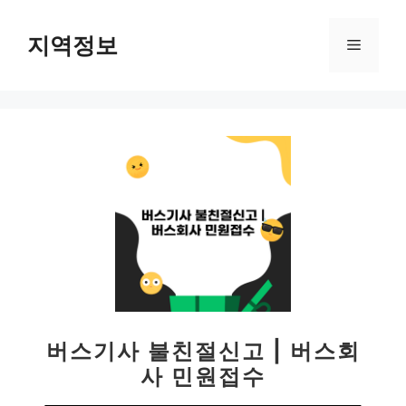
컨
텐
지역정보
메
츠
로
뉴
건
너
뛰
기
버스기사 불친절신고 | 버스회
사 민원접수