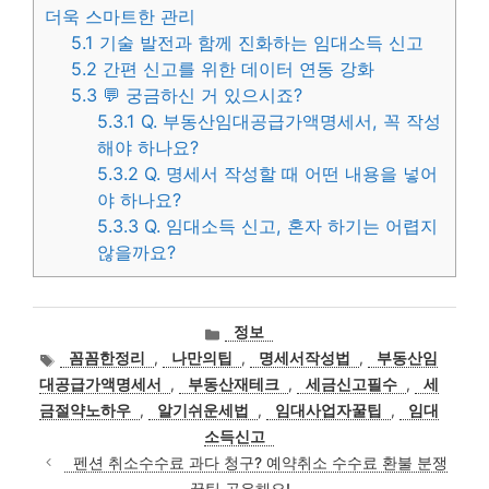
더욱 스마트한 관리
5.1
기술 발전과 함께 진화하는 임대소득 신고
5.2
간편 신고를 위한 데이터 연동 강화
5.3
💬 궁금하신 거 있으시죠?
5.3.1
Q. 부동산임대공급가액명세서, 꼭 작성
해야 하나요?
5.3.2
Q. 명세서 작성할 때 어떤 내용을 넣어
야 하나요?
5.3.3
Q. 임대소득 신고, 혼자 하기는 어렵지
않을까요?
카
정보
테
태
꼼꼼한정리
,
나만의팁
,
명세서작성법
,
부동산임
고
그
대공급가액명세서
,
부동산재테크
,
세금신고필수
,
세
리
금절약노하우
,
알기쉬운세법
,
임대사업자꿀팁
,
임대
소득신고
펜션 취소수수료 과다 청구? 예약취소 수수료 환불 분쟁
꿀팁 공유해요!