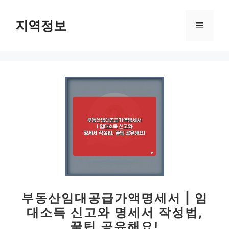
컨
텐
지역정보
메
츠
로
뉴
건
너
뛰
기
부동산임대공급가액명세서 | 임
대소득 신고와 명세서 작성법,
꿀팁 공유해요!