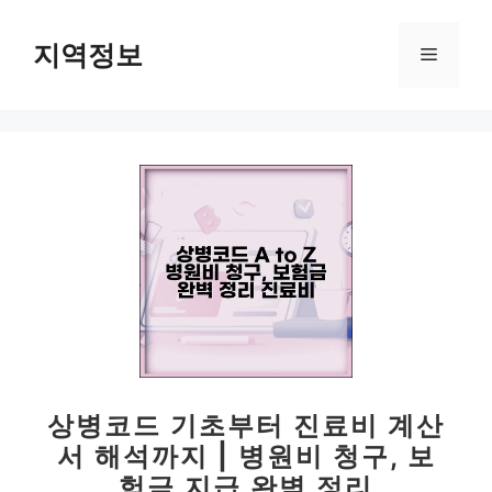
컨
텐
지역정보
메
츠
로
뉴
건
너
뛰
기
상병코드 기초부터 진료비 계산
서 해석까지 | 병원비 청구, 보
험금 지급 완벽 정리