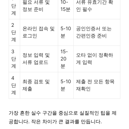
필요 서류 및
10-
서류 유효기간 확
단
정보 준비
15분
인 필수
계
2
온라인 접속 및
5-10
공인인증서 또는
단
로그인
분
간편인증 준비
계
3
15-
정보 입력 및
오타 없이 정확하
단
20
서류 업로드
게 입력
계
분
4
최종 검토 및
5-10
제출 전 모든 항목
단
제출
분
재확인
계
가장 흔한 실수 구간을 중심으로 실질적인 팁을 제
공합니다. 작은 차이가 큰 결과를 만듭니다.