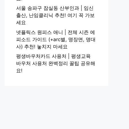
서울 송파구 잠실동 산부인과 | 임신
출산, 난임클리닉 추천! 여기 꼭 가보
세요
넷플릭스 원피스 애니 | 전체 시즌 에
피소드 가이드 (+arc별, 명장면, 명대
사) 추천! 놓치지 마세요
평생바우처카드 사용처 | 평생교육
바우처 사용처 완벽정리 꿀팁 공유해
요!