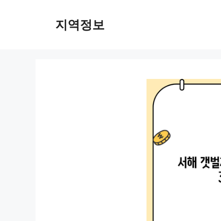
컨
텐
지역정보
츠
로
건
너
뛰
기