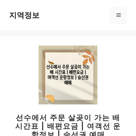
컨
텐
지역정보
메
츠
로
뉴
건
너
뛰
기
선수에서 주문 살곶이 가는 배
시간표 | 배편요금 | 여객선 운
항정보 | 승선권 예매