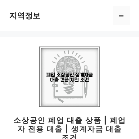
컨
텐
지역정보
메
츠
로
뉴
건
너
뛰
기
소상공인 폐업 대출 상품 | 폐업
자 전용 대출 | 생계자금 대출
조건