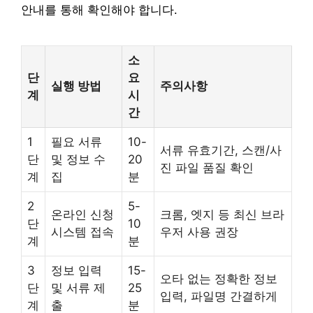
안내를 통해 확인해야 합니다.
소
단
요
실행 방법
주의사항
계
시
간
1
필요 서류
10-
서류 유효기간, 스캔/사
단
및 정보 수
20
진 파일 품질 확인
계
집
분
2
5-
온라인 신청
크롬, 엣지 등 최신 브라
단
10
시스템 접속
우저 사용 권장
계
분
3
정보 입력
15-
오타 없는 정확한 정보
단
및 서류 제
25
입력, 파일명 간결하게
계
출
분