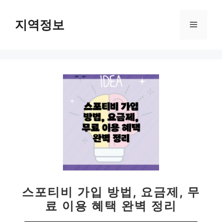
컨
텐
지역정보
메
츠
로
뉴
건
너
뛰
기
스포티비 가입 방법, 요금제, 무
료 이용 혜택 완벽 정리