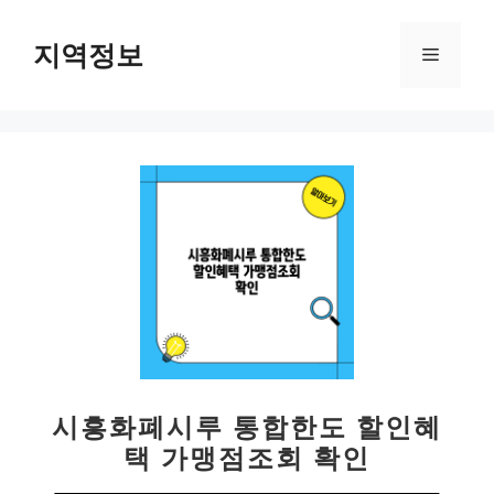
컨
텐
지역정보
메
츠
로
뉴
건
너
뛰
기
시흥화폐시루 통합한도 할인혜
택 가맹점조회 확인