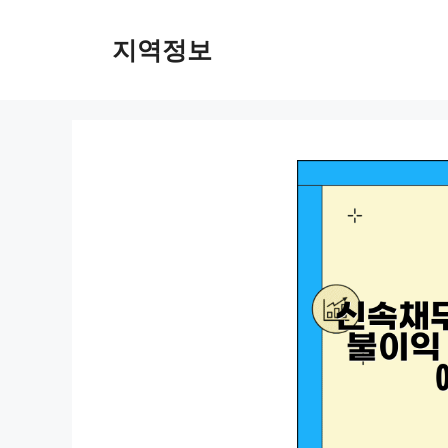
컨
텐
지역정보
츠
로
건
너
뛰
기