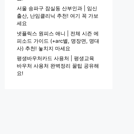
서울 송파구 잠실동 산부인과 | 임신
출산, 난임클리닉 추천! 여기 꼭 가보
세요
넷플릭스 원피스 애니 | 전체 시즌 에
피소드 가이드 (+arc별, 명장면, 명대
사) 추천! 놓치지 마세요
평생바우처카드 사용처 | 평생교육
바우처 사용처 완벽정리 꿀팁 공유해
요!