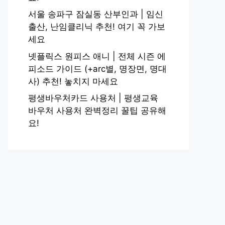
서울 송파구 잠실동 산부인과 | 임신
출산, 난임클리닉 추천! 여기 꼭 가보
세요
넷플릭스 원피스 애니 | 전체 시즌 에
피소드 가이드 (+arc별, 명장면, 명대
사) 추천! 놓치지 마세요
평생바우처카드 사용처 | 평생교육
바우처 사용처 완벽정리 꿀팁 공유해
요!