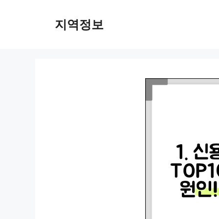
컨
텐
지역정보
츠
로
건
너
뛰
기