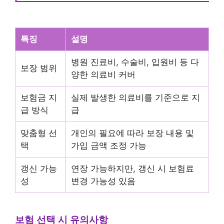
특징
설명
병원 진료비, 수술비, 입원비 등 다
보장 범위
양한 의료비 커버
보험금 지
실제 발생한 의료비를 기준으로 지
급 방식
급
맞춤형 선
개인의 필요에 따라 보장 내용 및
택
가입 금액 조정 가능
갱신 가능
연장 가능하지만, 갱신 시 보험료
성
변경 가능성 있음
보험 선택 시 유의사항