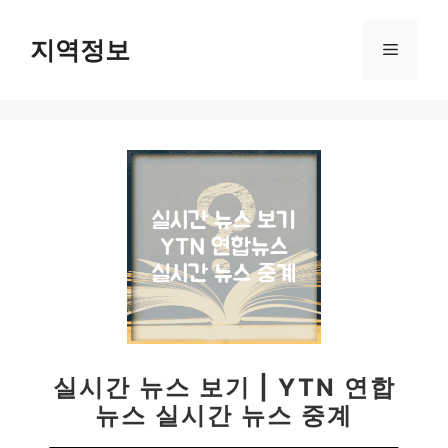
컨
텐
지역정보
메
츠
로
뉴
건
너
뛰
기
실시간 뉴스 보기 | YTN 연합
뉴스 실시간 뉴스 중계