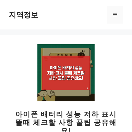
컨
텐
지역정보
메
츠
로
뉴
건
너
뛰
기
아이폰 배터리 성능 저하 표시
뜰때 체크할 사항 꿀팁 공유해
요!