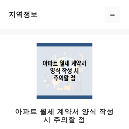
컨
텐
지역정보
메
츠
로
뉴
건
너
뛰
기
아파트 월세 계약서 양식 작성
시 주의할 점