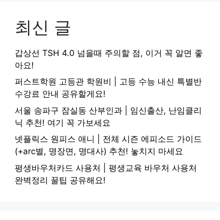
최신 글
갑상선 TSH 4.0 넘을때 주의할 점, 이거 꼭 알면 좋
아요!
퍼스트학원 고등관 학원비 | 고등 수능 내신 특별반
수강료 안내 공유할게요!
서울 송파구 잠실동 산부인과 | 임신출산, 난임클리
닉 추천! 여기 꼭 가보세요
넷플릭스 원피스 애니 | 전체 시즌 에피소드 가이드
(+arc별, 명장면, 명대사) 추천! 놓치지 마세요
평생바우처카드 사용처 | 평생교육 바우처 사용처
완벽정리 꿀팁 공유해요!