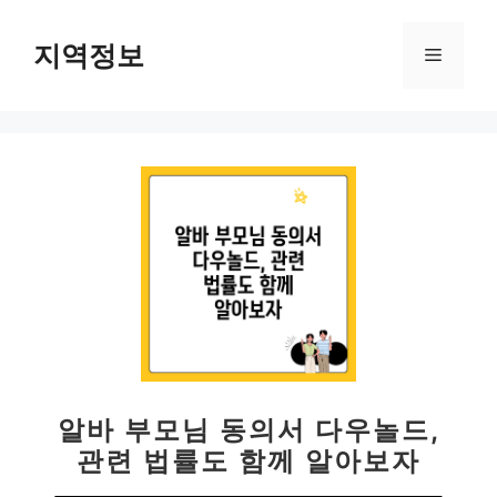
컨
텐
지역정보
메
츠
로
뉴
건
너
뛰
기
알바 부모님 동의서 다우놀드,
관련 법률도 함께 알아보자