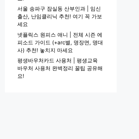
서울 송파구 잠실동 산부인과 | 임신
출산, 난임클리닉 추천! 여기 꼭 가보
세요
넷플릭스 원피스 애니 | 전체 시즌 에
피소드 가이드 (+arc별, 명장면, 명대
사) 추천! 놓치지 마세요
평생바우처카드 사용처 | 평생교육
바우처 사용처 완벽정리 꿀팁 공유해
요!