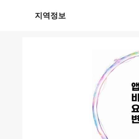
컨
텐
지역정보
츠
로
건
너
뛰
기