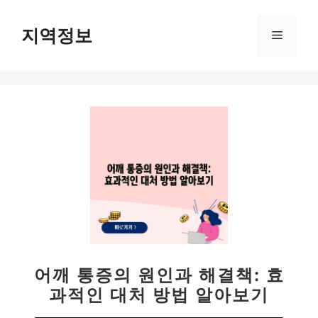
컨
텐
지역정보
메
츠
로
뉴
건
너
뛰
기
어깨 통증의 원인과 해결책: 효
과적인 대처 방법 알아보기