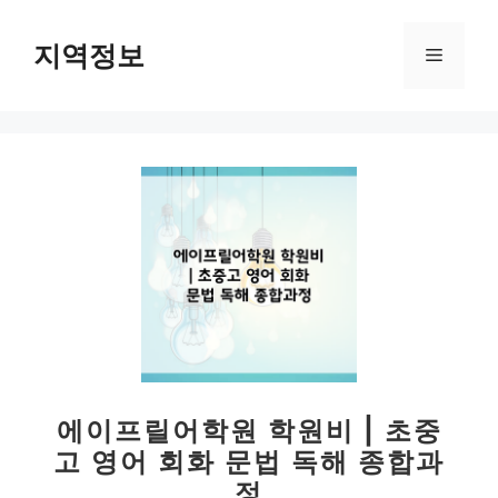
컨
텐
지역정보
메
츠
로
뉴
건
너
뛰
기
에이프릴어학원 학원비 | 초중
고 영어 회화 문법 독해 종합과
정