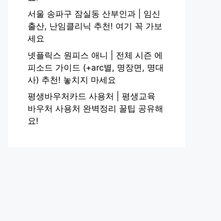
서울 송파구 잠실동 산부인과 | 임신
출산, 난임클리닉 추천! 여기 꼭 가보
세요
넷플릭스 원피스 애니 | 전체 시즌 에
피소드 가이드 (+arc별, 명장면, 명대
사) 추천! 놓치지 마세요
평생바우처카드 사용처 | 평생교육
바우처 사용처 완벽정리 꿀팁 공유해
요!