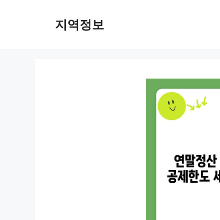
컨
텐
지역정보
츠
로
건
너
뛰
기