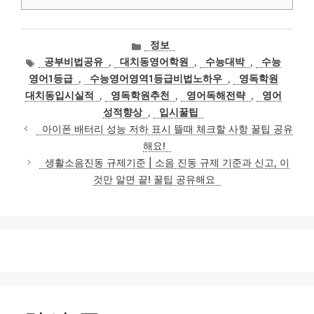
카
정보
테
태
공부비법공유
,
대치동영어학원
,
수능대박
,
수능
고
그
영어1등급
,
수능영어영역1등급비법노하우
,
영독학원
리
대치동입시실적
,
영독학원추천
,
영어독해전략
,
영어
성적향상
,
입시꿀팁
아이폰 배터리 성능 저하 표시 뜰때 체크할 사항 꿀팁 공유
해요!
생활소음진동 규제기준 | 소음 진동 규제 기준과 신고, 이
것만 알면 끝! 꿀팁 공유해요