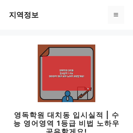
컨
텐
지역정보
메
츠
로
뉴
건
너
뛰
기
영독학원 대치동 입시실적 | 수
능 영어영역 1등급 비법 노하우
공유할게요!