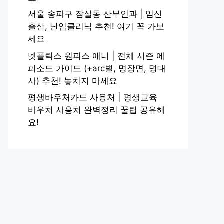
서울 송파구 잠실동 산부인과 | 임신
출산, 난임클리닉 추천! 여기 꼭 가보
세요
넷플릭스 원피스 애니 | 전체 시즌 에
피소드 가이드 (+arc별, 명장면, 명대
사) 추천! 놓치지 마세요
평생바우처카드 사용처 | 평생교육
바우처 사용처 완벽정리 꿀팁 공유해
요!